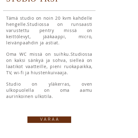
Tämä studio on noin 20 kvm kahdelle
hengelle.Studiossa on runsaasti
varustettu pentry missä on
keittölevyt, jääkaappi, micro,
leivänpaahdin ja astiat.
Oma WC missä on suihku.Studiossa
on kaksi sänkyä ja sohva, sielleä on
laatikot vaatteille, pieni ruokapaikka,
TV, wi-fi ja hiustenkuivaaja.
Studio on yläkerras, oven
ulkopuolella on oma aamu
aurinkoinen ulkotila.
V A R A A