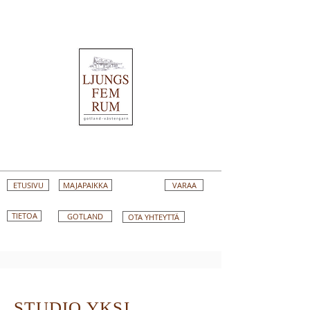
ETUSIVU
MAJAPAIKKA
VARAA
TIETOA
GOTLAND
OTA YHTEYTTÄ
STUDIO YKSI