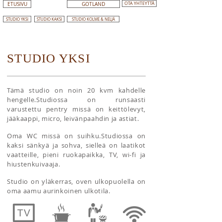
OTA YHTEYTTÄ
ETUSIVU
GOTLAND
STUDIO YKSI
STUDIO KAKSI
STUDIO KOLME & NELJÄ
STUDIO YKSI
Tämä studio on noin 20 kvm kahdelle
hengelle.Studiossa on runsaasti
varustettu pentry missä on keittölevyt,
jääkaappi, micro, leivänpaahdin ja astiat.
Oma WC missä on suihku.Studiossa on
kaksi sänkyä ja sohva, sielleä on laatikot
vaatteille, pieni ruokapaikka, TV, wi-fi ja
hiustenkuivaaja.
Studio on yläkerras, oven ulkopuolella on
oma aamu aurinkoinen ulkotila.